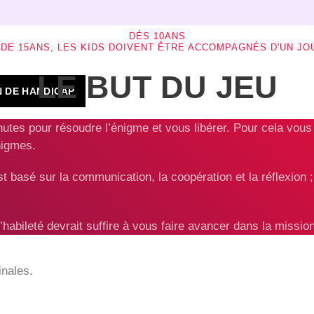
DÉS 10ANS
DE 15ANS, LES KIDS DOIVENT ÊTRE ACCOMPAGNÉS D'UN JO
LE BUT DU JEU
N DE HANDICAP
utes pour résoudre l’énigme et vous libérer. Pour cela vous 
nigmes.
 basé sur la communication, la coopération et la réflexion ; 
’habileté devrait suffire à vous faire avancer dans la mission
inales.