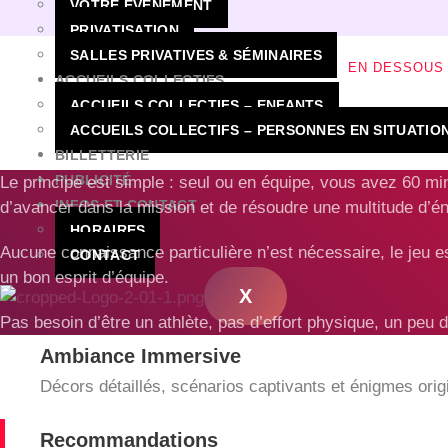
VOTRE ÉVÈNEMENT
PRIVATISATION
SALLES PRIVATIVES & SÉMINAIRES
EN DESSOUS 
ACCUEILS COLLECTIFS
ACCUEILS COLLECTIFS – ENFANTS
ACCUEILS COLLECTIFS – PERSONNES EN SITUATIO
BILLETTERIE
PUBLICITÉ
Le principe est simple : seul ou en équipe, vous avez 60 min
INFOS ET CONTACT
d’avancer dans la mission et de résoudre une multitude d’é
HORAIRES
Aucune connaissance particulière n’est nécessaire, le jeu est
CONTACT
un bon esprit d’équipe.
X
Pas besoin d’être un athlète, pas d’effort physique, un peu d
Ambiance Immersive
Décors détaillés, scénarios captivants et énigmes orig
Recommandations