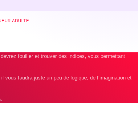
UEUR ADULTE.
devrez fouiller et trouver des indices, vous permettant
il vous faudra juste un peu de logique, de l’imagination et
.