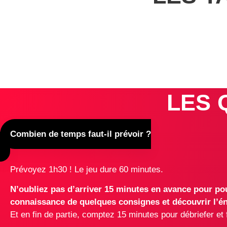
LES 
Combien de temps faut-il prévoir ?
Prévoyez 1h30 ! Le jeu dure 60 minutes.
N’oubliez pas d’arriver 15 minutes en avance pour pouv
connaissance de quelques consignes et découvrir l’é
Et en fin de partie, comptez 15 minutes pour débriefer et 